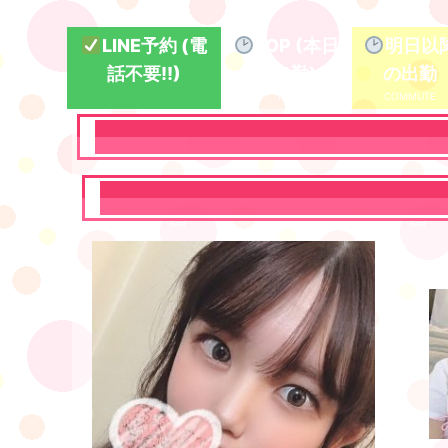
LINE予約 (電
TOP (本日
明日以
話不要!!)
の出勤)
の出勤