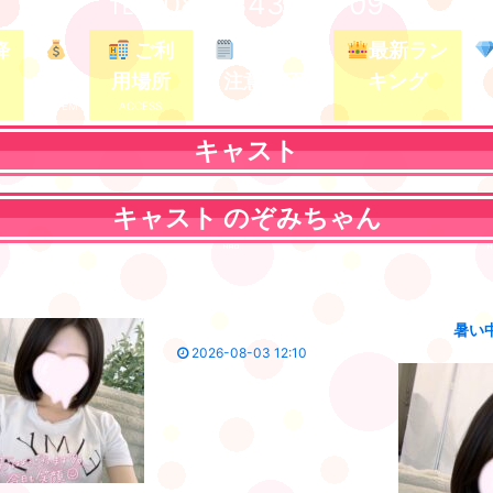
080-3437-5709
TEL /
降
ご利
ガイド&
最新ラン
料金
用場所
注意事項
キング
キャスト
キャスト
のぞみ
ちゃん
暑い
2026-08-03 12:10