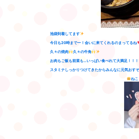
池袋到着してます
今日も20時までー！会いに来てくれるのまってるね
久々の焼肉
久々の牛角
お肉もご飯も前菜も…いっぱい食べれて大満足！！！
スタミナしっかりつけてきたからみんなに元気おす
ねこ