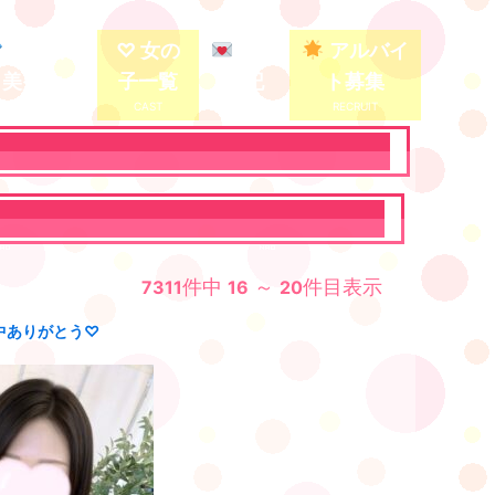
殿堂入り
♡ 女の
写メ
アルバイ
美少女
子一覧
日記
ト募集
件中
～
件目表示
7311
16
20
中ありがとう♡