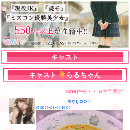
キャスト
キャスト
らる
ちゃん
件中
～
件目表示
7318
1
5
冷やし○○
2026-08-07 16:09