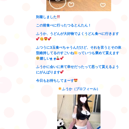
到着しました
この前食べに行ったつるとんたん！
ふうか、うどんが大好物でよくうどん食べに行きます
ふつうに3玉食べちゃうんだけど、それを言うとその体
型維持してるのすごいね
っていつも褒めて貰えます
嬉しいo̴̶̷̤ ̫ o̴̶̷̤
ふうかに会いに来て幸せだったって思って貰えるよう
にがんばります
今日もお待ちしてまーす
ふうか（プロフィール）