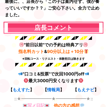
最後に、、店長から「この子は案内せず、僕が養
っていいですか？？」ご安心下さい。全力で止め
ました。
店長コメント
◤
◢◤
◢◤
◢◤
◢◤
◢◤
◢◤
◢◤
◢◤
◢
"前日以前"での予約は特典アリ
指名料カット
&
90分以上は＋10分
※回転コース・リクエスト・体験初日は除きます
◤
◢◤
◢◤
◢◤
◢◤
◢◤
◢◤
◢◤
◢◤
◢
"口コミ&投票"で次回1000円off
最大3000円安くなります
【
もえすた
】 【
情報局
】 【
もえナビ
】
::★━━━━━━━★━━━━━━━★::
写メ日記
他の方の感想