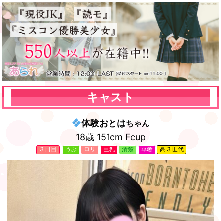
キャスト
体験おとは
ちゃん
18歳 151cm Fcup
３日目
うぶ
ロリ
巨乳
清楚
華奢
高３世代