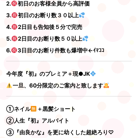
2.
初日のお客様全員から高評価
3.
初日のお断り数３０以上
4.
2日目も告知後５分で完売
5.
2日目のお断り数５０以上
6.
3日目のお断り件数も爆増中←ｲﾏｺｺ
今年度『初』のプレミア＋現●JK
一旦、60分限定のご案内と致します
①ネイル
＋黒髪ショート
②人生『初』アルバイト
③『由良かな』を更に幼くした超絶ろり♡