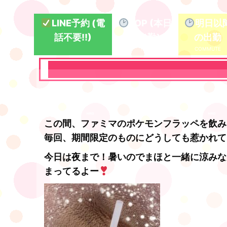
LINE予約 (電
TOP (本日
明日以
話不要!!)
の出勤)
の出勤
この間、ファミマのポケモンフラッペを飲み
毎回、期間限定のものにどうしても惹かれて
今日は夜まで！暑いのでまほと一緒に涼みな
まってるよー