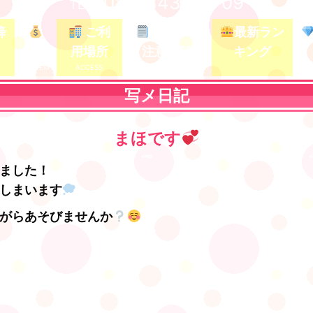
080-3437-5709
TEL /
降
ご利
ガイド&
最新ラン
料金
用場所
注意事項
キング
写メ日記
まほです
ました！
しまいます
がらあそびませんか