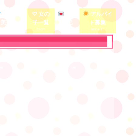
殿堂入り
♡ 女の
写メ
アルバイ
美少女
子一覧
日記
ト募集