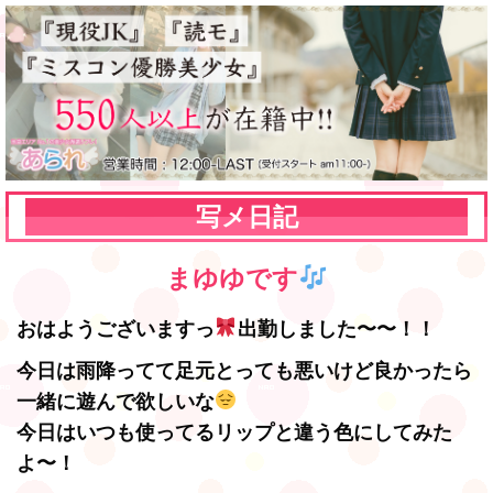
写メ日記
まゆゆです
おはようございますっ
出勤しました〜〜！！
今日は雨降ってて足元とっても悪いけど良かったら
一緒に遊んで欲しいな
今日はいつも使ってるリップと違う色にしてみた
よ〜！