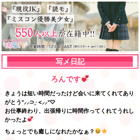
写メ日記
ろんです
きょうは短い時間だったけど会いに来てくれてあり
がとうᐡ⸝⸝⊃ ·̫ <⸝⸝ᐡ♡
お仕事終わり、出張帰りに時間作ってくれてうれし
かったよ
ちょっとでも癒しになれたかなぁ？