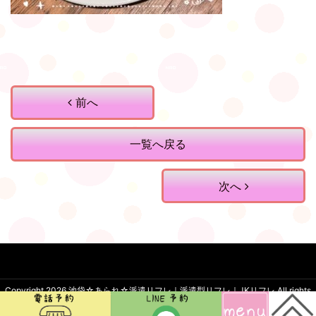
前へ
一覧へ戻る
次へ
Copyright 2026
池袋☆あられ☆派遣リフレ｜派遣型リフレ｜JKリフレ
.All rights
reserved