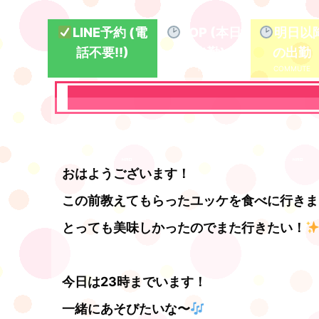
LINE予約 (電
TOP (本日
明日以
話不要!!)
の出勤)
の出勤
おはようございます！
この前教えてもらったユッケを食べに行きま
とっても美味しかったのでまた行きたい！
今日は23時までいます！
一緒にあそびたいな〜