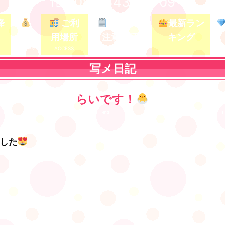
080-3437-5709
TEL /
降
ご利
ガイド&
最新ラン
料金
用場所
注意事項
キング
写メ日記
らいです！
した