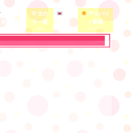
殿堂入り
♡ 女の
写メ
アルバイ
美少女
子一覧
日記
ト募集