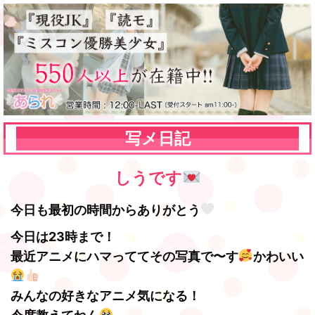
写メ日記
しうです
今日も最初の時間からありがとう
今日は23時まで！
最近アニメにハマっててその写真で〜す
かわいい
みんなの好きなアニメ気になる！