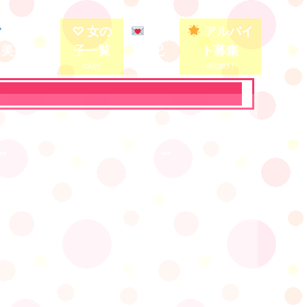
殿堂入り
♡ 女の
写メ
アルバイ
美少女
子一覧
日記
ト募集