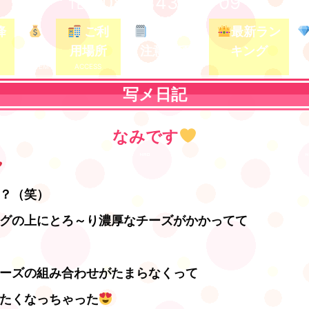
080-3437-5709
TEL /
降
ご利
ガイド&
最新ラン
料金
用場所
注意事項
キング
写メ日記
なみです
？（笑）
グの上にとろ～り濃厚なチーズがかかってて
ーズの組み合わせがたまらなくって
たくなっちゃった