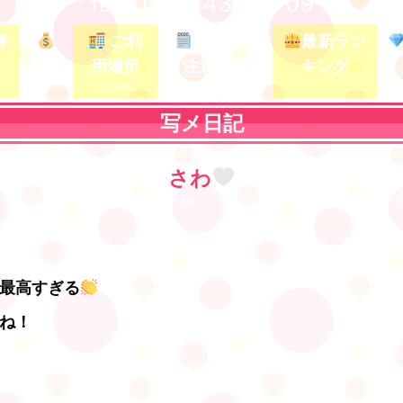
080-3437-5709
TEL /
降
ご利
ガイド&
最新ラン
料金
用場所
注意事項
キング
写メ日記
さわ
最高すぎる
ね！