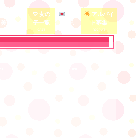
殿堂入り
♡ 女の
写メ
アルバイ
美少女
子一覧
日記
ト募集