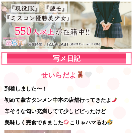
写メ日記
せいらだよ
到着しました〜！
初めて蒙古タンメン中本の店舗行ってきたよ
辛そうな匂い充満してて少しビビったけど
美味しく完食できました
こりゃハマるわ