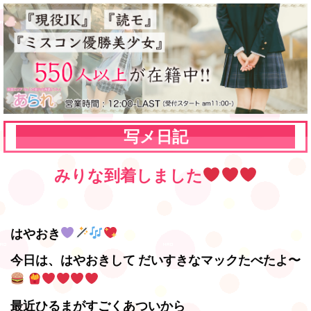
写メ日記
みりな到着しました
はやおき
今日は、はやおきして だいすきなマックたべたよ〜
最近ひるまがすごくあついから