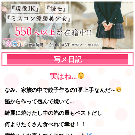
写メ日記
実はね…
なみ、家族の中で餃子作るの1番上手なんだ～
餡から作って包んで焼いて…
綺麗に焼けたし中の餡の量もベストだし
何よりたくさん食べれて幸せ！！