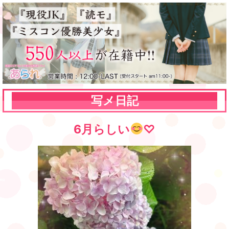
写メ日記
6月らしい
♡