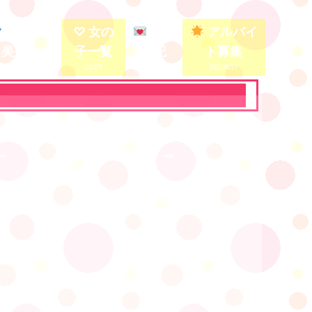
殿堂入り
♡ 女の
写メ
アルバイ
美少女
子一覧
日記
ト募集