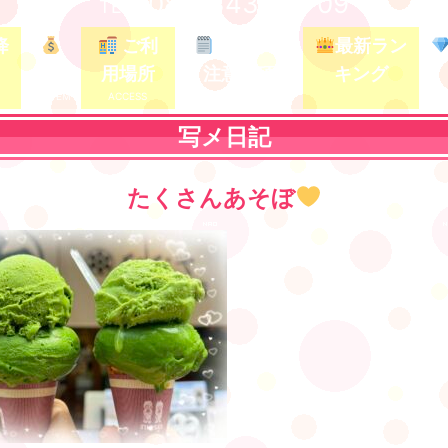
080-3437-5709
TEL /
降
ご利
ガイド&
最新ラン
料金
用場所
注意事項
キング
写メ日記
たくさんあそぼ