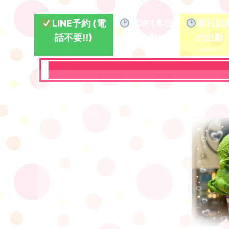
LINE予約 (電
TOP (本日
明日以
話不要!!)
の出勤)
の出勤