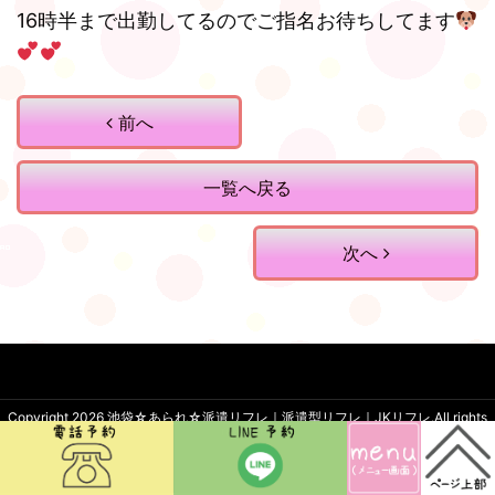
16時半まで出勤してるのでご指名お待ちしてます
前へ
一覧へ戻る
次へ
Copyright 2026
池袋☆あられ☆派遣リフレ｜派遣型リフレ｜JKリフレ
.All rights
reserved