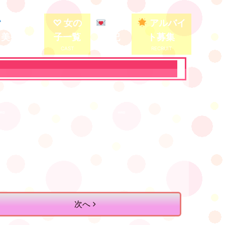
殿堂入り
♡ 女の
写メ
アルバイ
美少女
子一覧
日記
ト募集
次へ