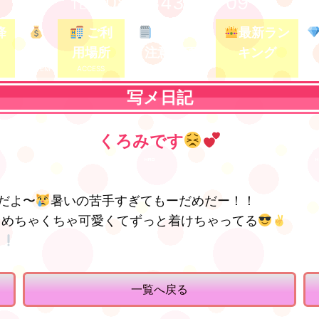
080-3437-5709
TEL /
降
ご利
ガイド&
最新ラン
料金
用場所
注意事項
キング
写メ日記
くろみです
だよ〜
暑いの苦手すぎてもーだめだー！！
めちゃくちゃ可愛くてずっと着けちゃってる
一覧へ戻る