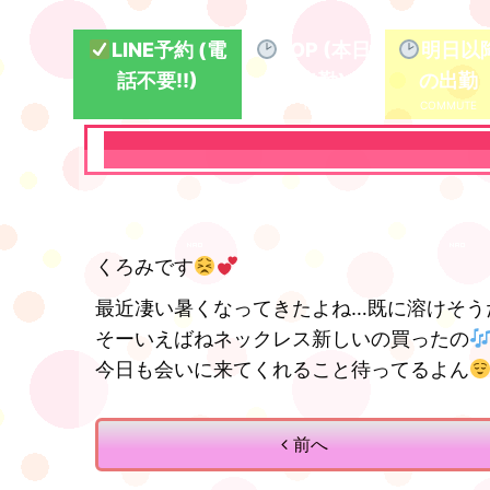
LINE予約 (電
TOP (本日
明日以
話不要!!)
の出勤)
の出勤
くろみです
最近凄い暑くなってきたよね…既に溶けそう
そーいえばねネックレス新しいの買ったの
今日も会いに来てくれること待ってるよん
前へ