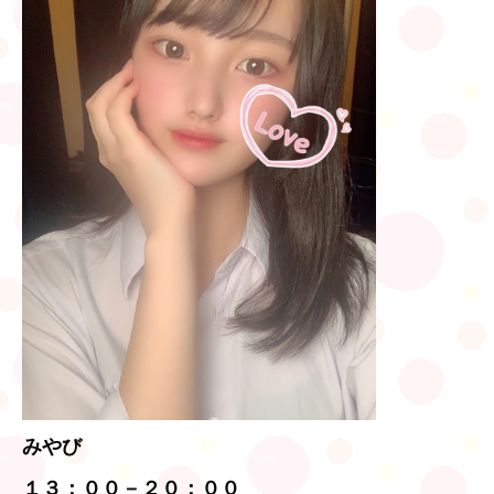
みやび
１３：００－２０：００