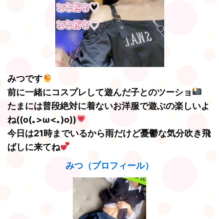
みつです
前に一緒にコスプレして遊んだ子とのツーショ
たまには普段絶対に着ないお洋服で遊ぶの楽しいよ
ね((o(｡>ω<｡)o))
今日は21時までいるから雨だけど憂鬱な気分吹き飛
ばしに来てね
みつ（プロフィール）